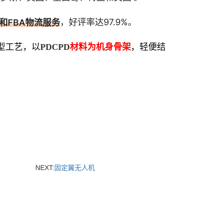
，好评率达97.9%。
和FBA物流服务
型工艺，以
PDCPD
材料为机身骨架
，轻便结
。
NEXT:
固定翼无人机