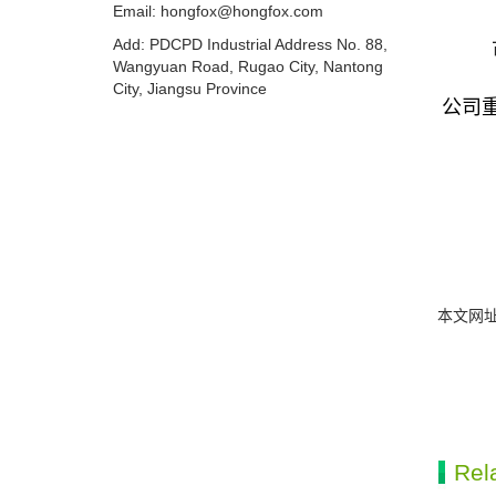
Email:
hongfox@hongfox.com
Add: PDCPD Industrial Address No. 88,
Wangyuan Road, Rugao City, Nantong
City, Jiangsu Province
公司
本文网
Rel