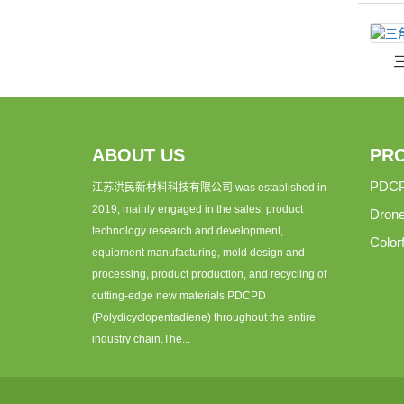
ABOUT US
PR
PDC
江苏洪民新材料科技有限公司 was established in
2019, mainly engaged in the sales, product
Dron
technology research and development,
Colorf
equipment manufacturing, mold design and
processing, product production, and recycling of
cutting-edge new materials PDCPD
(Polydicyclopentadiene) throughout the entire
industry chain.The...