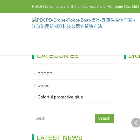
Hello! Welcome to visit the official website of Hongmin Co., Ltd.!
CATEGORIES
Dro
PDCPD
Drone
Colorful protective glue
LATEST NEWS